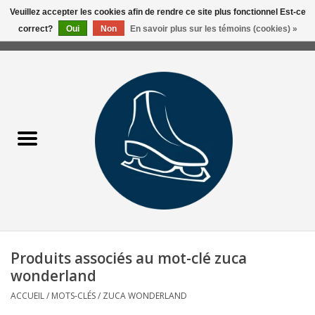
Veuillez accepter les cookies afin de rendre ce site plus fonctionnel Est-ce
correct?
Oui
Non
En savoir plus sur les témoins (cookies) »
0 Articles - 0,00$CA
Accueil
Liquidation/Clearance
Patins Usagés
Accessoires
Vêtements
Produits associés au mot-clé zuca
Hockey
wonderland
ACCUEIL
/
MOTS-CLÉS
/
ZUCA WONDERLAND
Aiguisage