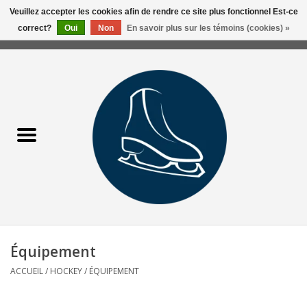
Veuillez accepter les cookies afin de rendre ce site plus fonctionnel Est-ce
correct?
Oui
Non
En savoir plus sur les témoins (cookies) »
0 Articles - 0,00$CA
Accueil
Liquidation/Clearance
Patins Usagés
Accessoires
Vêtements
Équipement
Hockey
ACCUEIL
/
HOCKEY
/
ÉQUIPEMENT
Aiguisage