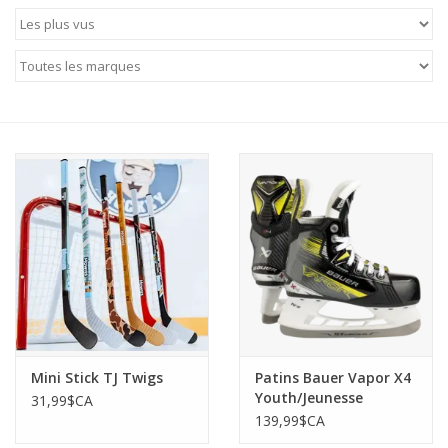
Patins
Pièces uniques Lamond
Signature
Zuca
Rendez-vous achat de patins
Mini Stick TJ Twigs
Patins Bauer Vapor X4
Youth/Jeunesse
31,99$CA
139,99$CA