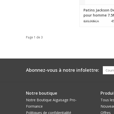
Patins Jackson D
pour homme 7.5
lames aspire XP 
4
839,99$CA
Page 1 de 3
Abonnez-vous à notre infolettre:
Notre boutique
Produi
Notre Boutique Aiguisage Pro-
Tous les
Formance
Nouveau
Politiques de confidentialité
Offres