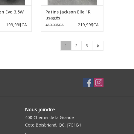
on Evo 3.5W
Patins Jackson Elle 1R
usagés
199,99$CA
219,99$CA
459,99$CA
1
2
3
Nous joindre
400 Chemin de la Grande-
Cote,Boisbriand, QC, J7G1B1