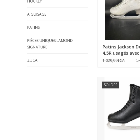
HOCKEY
AIGUISAGE
PATINS
PIÈCES UNIQUES LAMOND
Patins Jackson D
SIGNATURE
4.5R usagés avec
Matrix legacy
5
ZUCA
1 029,99$CA
Patins Jackson De
SOLDES
homme 7.5M avec la
XP 10.5
AJOUTER AU PA