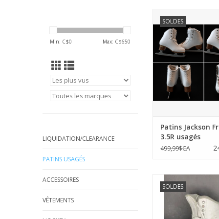
Patins Jackson Frees
SOLDES
usagés
AJOUTER AU PA
Min: C$
0
Max: C$
650
Patins Jackson Fr
3.5R usagés
LIQUIDATION/CLEARANCE
2
499,99$CA
PATINS USAGÉS
Patins Jackson Début 
ACCESSOIRES
SOLDES
avec lames Matrix
VÊTEMENTS
AJOUTER AU PA