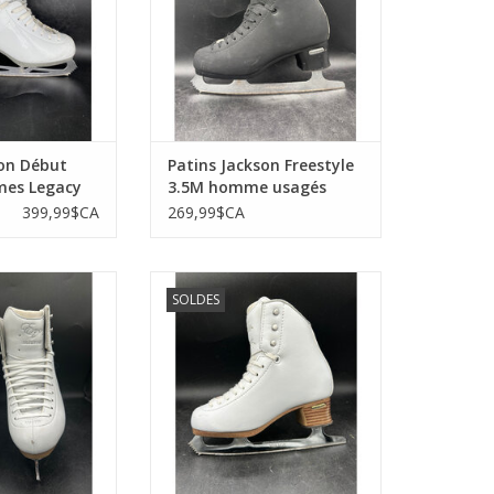
son Début
Patins Jackson Freestyle
ames Legacy
3.5M homme usagés
399,99$CA
269,99$CA
 Evo 3.5W usagés
Patins Jackson Elle 1R usagés
SOLDES
AU PANIER
AJOUTER AU PANIER