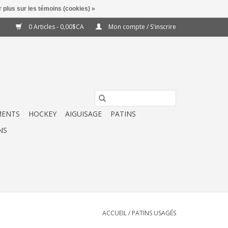
 plus sur les témoins (cookies) »
0 Articles - 0,00$CA
Mon compte / S'inscrire
MENTS
HOCKEY
AIGUISAGE
PATINS
NS
ACCUEIL
/
PATINS USAGÉS