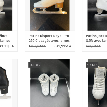
ébut
Patins Risport Royal Pro
Patins Jack
 lames
250 C usagés avec lames
3.5R avec l
Matrix legacy 9 1/4
usagés
49,99$CA
649,99$CA
1 239,99$CA
849,99$CA
but pour
Patins Jackson freestyle 2R
Patins Jackson
SOLDES
SOLDES
mes aspire
usagés
AJOUTER 
AJOUTER AU PANIER
NIER