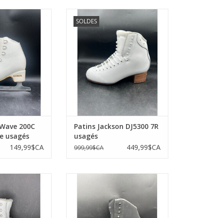
ave 200C lames
Patins Jackson DJ5300 7R usagés
SOLDES
 usagés
AJOUTER AU PANIER
AU PANIER
 Wave 200C
Patins Jackson DJ5300 7R
e usagés
usagés
149,99$CA
449,99$CA
999,99$CA
 Début 3.5R avec
Patins Jackson Freestyle 3.5M
acy usagés
homme usagés
AU PANIER
AJOUTER AU PANIER