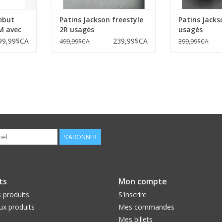
ebut
Patins Jackson freestyle
Patins Jacks
M avec
2R usagés
usagés
10.5
99,99$CA
239,99$CA
499,99$CA
399,99$CA
S'ABONNER
ts
Mon compte
 produits
S'inscrire
x produits
Mes commandes
Mes billets