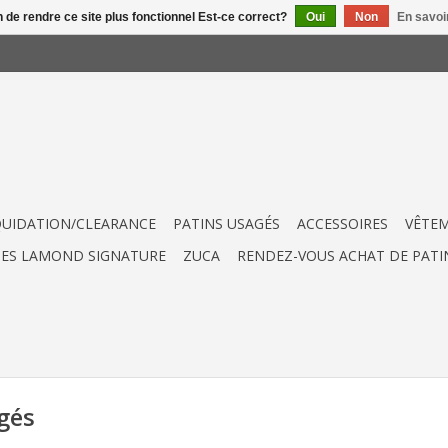
n de rendre ce site plus fonctionnel Est-ce correct?
Oui
Non
En savoir
QUIDATION/CLEARANCE
PATINS USAGÉS
ACCESSOIRES
VÊTE
UES LAMOND SIGNATURE
ZUCA
RENDEZ-VOUS ACHAT DE PATI
gés