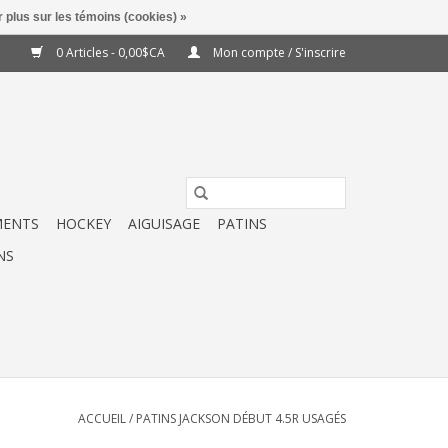
 plus sur les témoins (cookies) »
0 Articles - 0,00$CA
Mon compte / S'inscrire
MENTS
HOCKEY
AIGUISAGE
PATINS
NS
ACCUEIL
/
PATINS JACKSON DÉBUT 4.5R USAGÉS