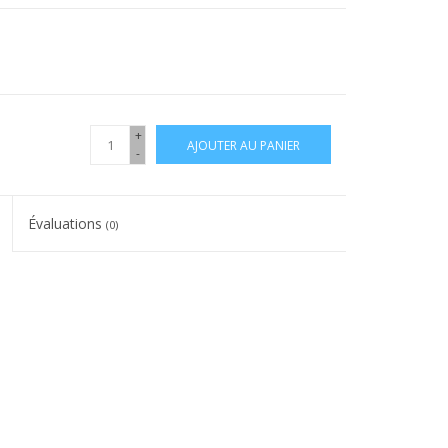
+
AJOUTER AU PANIER
-
Évaluations
(0)