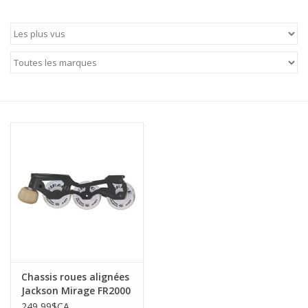
Patins
Pièces uniques Lamond
Signature
Zuca
Rendez-vous achat de patins
Chassis roues alignées
Jackson Mirage FR2000
249,99$CA