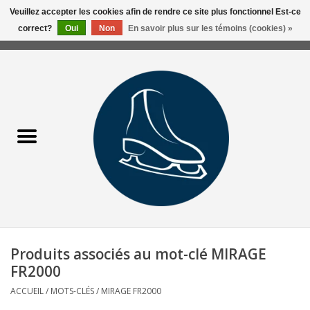
Veuillez accepter les cookies afin de rendre ce site plus fonctionnel Est-ce
correct?
Oui
Non
En savoir plus sur les témoins (cookies) »
0 Articles - 0,00$CA
Accueil
Liquidation/Clearance
Patins Usagés
Accessoires
Vêtements
Produits associés au mot-clé MIRAGE
Hockey
FR2000
ACCUEIL
/
MOTS-CLÉS
/
MIRAGE FR2000
Aiguisage