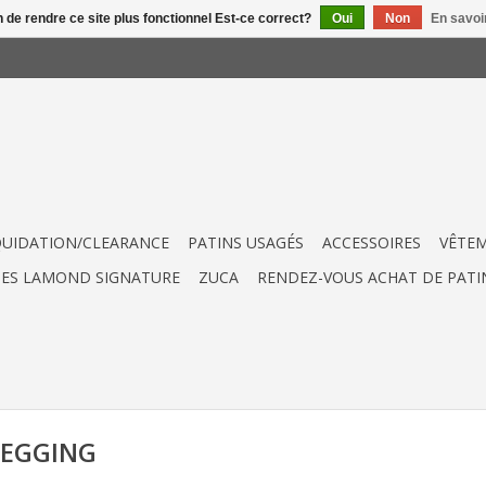
n de rendre ce site plus fonctionnel Est-ce correct?
Oui
Non
En savoir
QUIDATION/CLEARANCE
PATINS USAGÉS
ACCESSOIRES
VÊTE
UES LAMOND SIGNATURE
ZUCA
RENDEZ-VOUS ACHAT DE PATI
 LEGGING