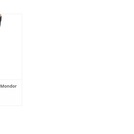
ondor 4460
NIER
c Mondor