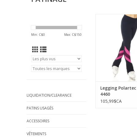
Legging Polartec M
AJOUTER AU PA
Min: C$
0
Max: C$
150
Legging Polarte
4460
LIQUIDATION/CLEARANCE
105,99$CA
PATINS USAGÉS
ACCESSOIRES
VÊTEMENTS