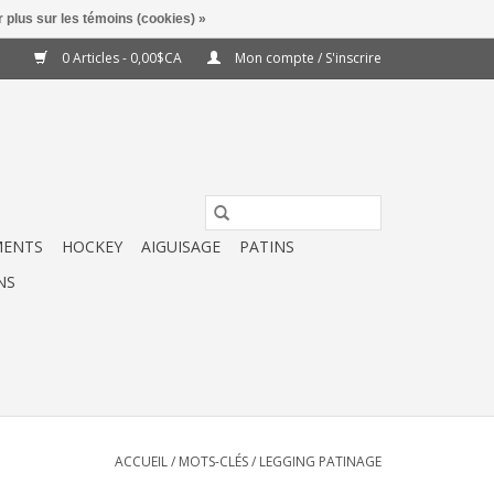
 plus sur les témoins (cookies) »
0 Articles - 0,00$CA
Mon compte / S'inscrire
MENTS
HOCKEY
AIGUISAGE
PATINS
NS
ACCUEIL
/
MOTS-CLÉS
/
LEGGING PATINAGE