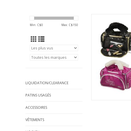
EDEA SAC ED
Min: C$
0
Max: C$
150
AJOUT
LIQUIDATION/CLEARANCE
PATINS USAGÉS
ACCESSOIRES
VÊTEMENTS