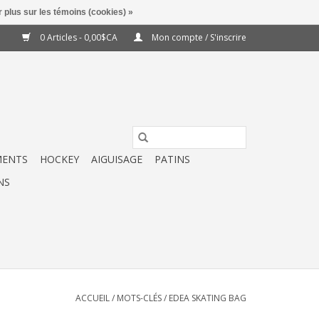
 plus sur les témoins (cookies) »
0 Articles - 0,00$CA
Mon compte / S'inscrire
MENTS
HOCKEY
AIGUISAGE
PATINS
NS
ACCUEIL
/
MOTS-CLÉS
/
EDEA SKATING BAG