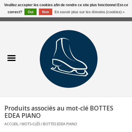
Veuillez accepter les cookies afin de rendre ce site plus fonctionnel Est-ce
correct?
Oui
Non
En savoir plus sur les témoins (cookies) »
0 Articles - 0,00$CA
Accueil
Liquidation/Clearance
Patins Usagés
Accessoires
Vêtements
Produits associés au mot-clé BOTTES
Hockey
EDEA PIANO
ACCUEIL
/
MOTS-CLÉS
/
BOTTES EDEA PIANO
Aiguisage