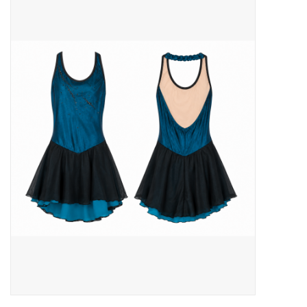
Patins
Pièces uniques Lamond
Signature
Zuca
Rendez-vous achat de patins