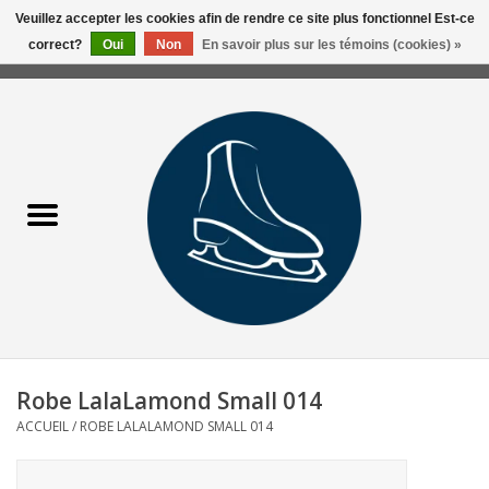
Veuillez accepter les cookies afin de rendre ce site plus fonctionnel Est-ce
correct?
Oui
Non
En savoir plus sur les témoins (cookies) »
0 Articles - 0,00$CA
Accueil
Liquidation/Clearance
Patins Usagés
Accessoires
Vêtements
Robe LalaLamond Small 014
Hockey
ACCUEIL
/
ROBE LALALAMOND SMALL 014
Aiguisage