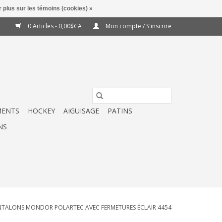
 plus sur les témoins (cookies) »
0 Articles - 0,00$CA
Mon compte / S'inscrire
MENTS
HOCKEY
AIGUISAGE
PATINS
NS
TALONS MONDOR POLARTEC AVEC FERMETURES ÉCLAIR 4454