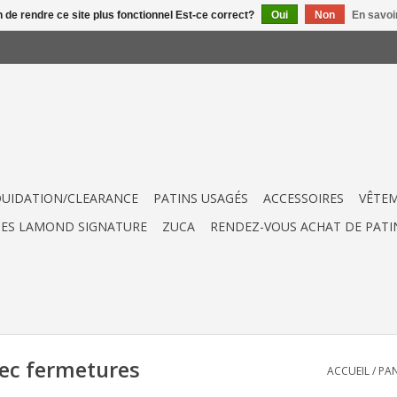
n de rendre ce site plus fonctionnel Est-ce correct?
Oui
Non
En savoir
QUIDATION/CLEARANCE
PATINS USAGÉS
ACCESSOIRES
VÊTE
UES LAMOND SIGNATURE
ZUCA
RENDEZ-VOUS ACHAT DE PATI
ec fermetures
ACCUEIL
/
PAN