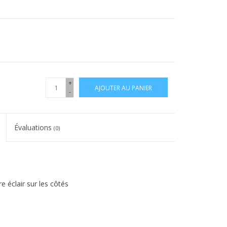
+
AJOUTER AU PANIER
-
Évaluations
(0)
 éclair sur les côtés