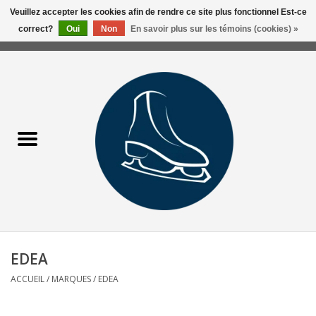
Veuillez accepter les cookies afin de rendre ce site plus fonctionnel Est-ce
correct?
Oui
Non
En savoir plus sur les témoins (cookies) »
0 Articles - 0,00$CA
Accueil
Liquidation/Clearance
Patins Usagés
Accessoires
Vêtements
EDEA
Hockey
ACCUEIL
/
MARQUES
/
EDEA
Aiguisage