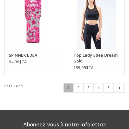
SPINNER EDEA
Top Lady Edea Dream
Gold
94,99$CA
139,99$CA
Page 1 de 5
1
2
3
4
5
Abonnez-vous à notre infolettre: