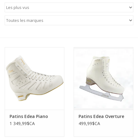
Patins
Pièces uniques Lamond
Signature
Zuca
Rendez-vous achat de patins
Patins Edea Piano
Patins Edea Overture
1 349,99$CA
499,99$CA