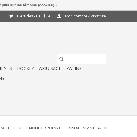
 plus sur les témoins (cookies) »
0 Articles - 0,00$CA
Mon compte / S'inscrire
MENTS
HOCKEY
AIGUISAGE
PATINS
NS
ACCUEIL
/
VESTE MONDOR POLARTEC UNISEXE ENFANTS 4730