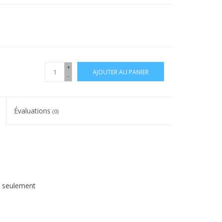
+
AJOUTER AU PANIER
-
Évaluations
(0)
us seulement