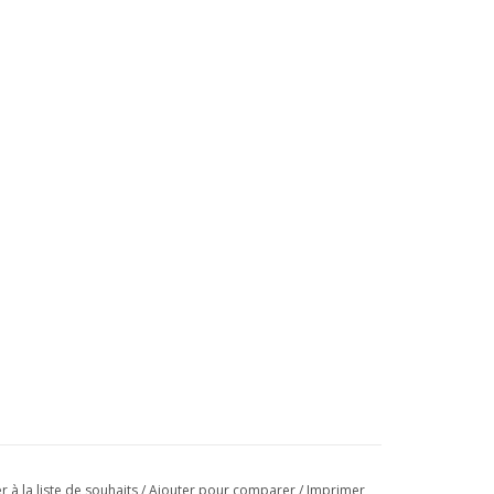
r à la liste de souhaits
/
Ajouter pour comparer
/
Imprimer