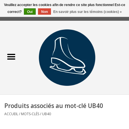
Veuillez accepter les cookies afin de rendre ce site plus fonctionnel Est-ce
correct?
Oui
Non
En savoir plus sur les témoins (cookies) »
0 Articles - 0,00$CA
Accueil
Liquidation/Clearance
Patins Usagés
Accessoires
Vêtements
Produits associés au mot-clé UB40
Hockey
ACCUEIL
/
MOTS-CLÉS
/
UB40
Aiguisage