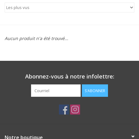
Patins
Pièces uniques Lamond
Signature
Aucun produit n'a été trouvé...
Zuca
Rendez-vous achat de patins
Abonnez-vous à notre infolettre:
S'ABONNER
Notre boutique