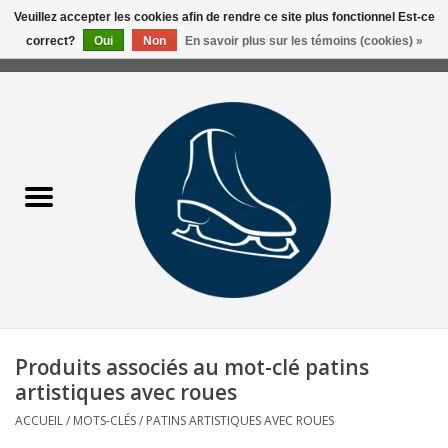
Veuillez accepter les cookies afin de rendre ce site plus fonctionnel Est-ce
correct?
Oui
Non
En savoir plus sur les témoins (cookies) »
0 Articles - 0,00$CA
Accueil
Liquidation/Clearance
Patins Usagés
Accessoires
Vêtements
Produits associés au mot-clé patins
Hockey
artistiques avec roues
ACCUEIL
/
MOTS-CLÉS
/
PATINS ARTISTIQUES AVEC ROUES
Aiguisage