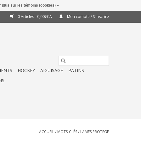
 plus sur les témoins (cookies) »
0 Articles - 0,00$CA
Mon compte / S'inscrire
MENTS
HOCKEY
AIGUISAGE
PATINS
NS
ACCUEIL
/
MOTS-CLÉS
/
LAMES PROTEGE