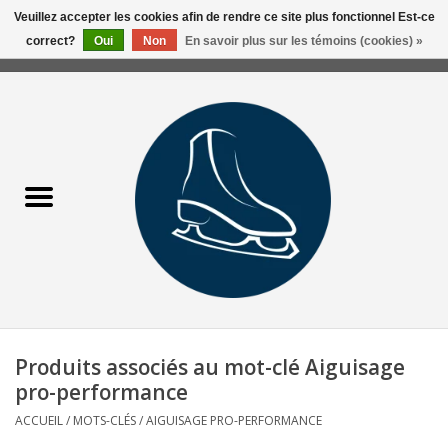
Veuillez accepter les cookies afin de rendre ce site plus fonctionnel Est-ce
correct?
Oui
Non
En savoir plus sur les témoins (cookies) »
0 Articles - 0,00$CA
Accueil
Liquidation/Clearance
Patins Usagés
Accessoires
Vêtements
Produits associés au mot-clé Aiguisage
Hockey
pro-performance
ACCUEIL
/
MOTS-CLÉS
/
AIGUISAGE PRO-PERFORMANCE
Aiguisage