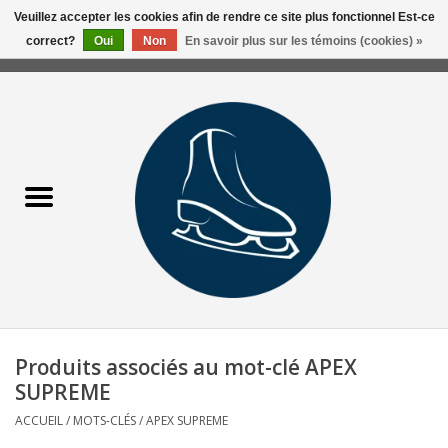
Veuillez accepter les cookies afin de rendre ce site plus fonctionnel Est-ce
correct?
Oui
Non
En savoir plus sur les témoins (cookies) »
0 Articles - 0,00$CA
Accueil
Liquidation/Clearance
Patins Usagés
Accessoires
Vêtements
Produits associés au mot-clé APEX
Hockey
SUPREME
ACCUEIL
/
MOTS-CLÉS
/
APEX SUPREME
Aiguisage