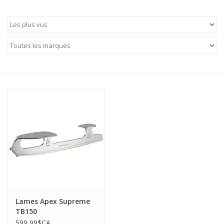
Patins
Pièces uniques Lamond
Signature
Zuca
Rendez-vous achat de patins
Lames Apex Supreme
TB150
599,99$CA