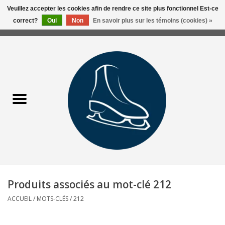
Veuillez accepter les cookies afin de rendre ce site plus fonctionnel Est-ce
correct?
Oui
Non
En savoir plus sur les témoins (cookies) »
0 Articles - 0,00$CA
Accueil
Liquidation/Clearance
Patins Usagés
Accessoires
Vêtements
Produits associés au mot-clé 212
Hockey
ACCUEIL
/
MOTS-CLÉS
/
212
Aiguisage