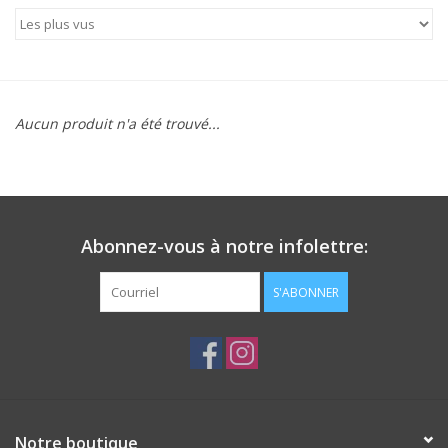
Patins
Pièces uniques Lamond
Signature
Aucun produit n'a été trouvé...
Zuca
Rendez-vous achat de patins
Abonnez-vous à notre infolettre:
S'ABONNER
Notre boutique