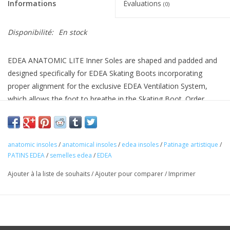
Informations
Évaluations
(0)
Disponibilité:
En stock
EDEA ANATOMIC LITE Inner Soles are shaped and padded and
designed specifically for EDEA Skating Boots incorporating
proper alignment for the exclusive EDEA Ventilation System,
which allows the foot to breathe in the Skating Boot. Order
based on the Centimeter Size of the EDEA Skate that the Inner
Sole is to be installed in.
anatomic insoles
/
anatomical insoles
/
edea insoles
/
Patinage artistique
/
In pairs (one Left and one Right)
PATINS EDEA
/
semelles edea
/
EDEA
Ajouter à la liste de souhaits
/
Ajouter pour comparer
/
Imprimer