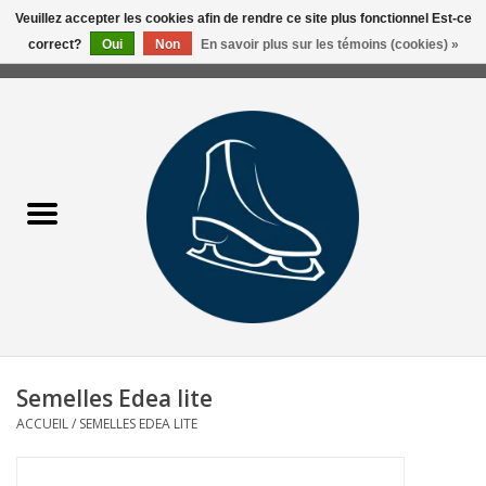
Veuillez accepter les cookies afin de rendre ce site plus fonctionnel Est-ce
correct?
Oui
Non
En savoir plus sur les témoins (cookies) »
0 Articles - 0,00$CA
Accueil
Liquidation/Clearance
Patins Usagés
Accessoires
Vêtements
Semelles Edea lite
Hockey
ACCUEIL
/
SEMELLES EDEA LITE
Aiguisage