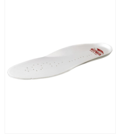
Patins
Pièces uniques Lamond
Signature
Zuca
Rendez-vous achat de patins