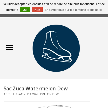
Veuillez accepter les cookies afin de rendre ce site plus fonctionnel Est-ce
correct?
Oui
Non
En savoir plus sur les témoins (cookies) »
0 Articles - 0,00$CA
Accueil
Liquidation/Clearance
Patins Usagés
Accessoires
Vêtements
Sac Zuca Watermelon Dew
Hockey
ACCUEIL
/
SAC ZUCA WATERMELON DEW
Aiguisage