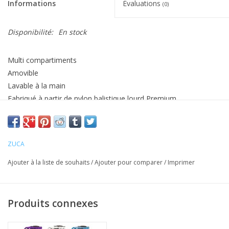
Informations
Évaluations
(0)
Disponibilité:
En stock
Multi compartiments
Amovible
Lavable à la main
Fabriqué à partir de nylon balistique lourd Premium
Enduit de polyuréthane résistant à l’eau
Sac seulement, il faut un support (frame) pour y mettre le sac
ZUCA
Ajouter à la liste de souhaits
/
Ajouter pour comparer
/
Imprimer
Produits connexes