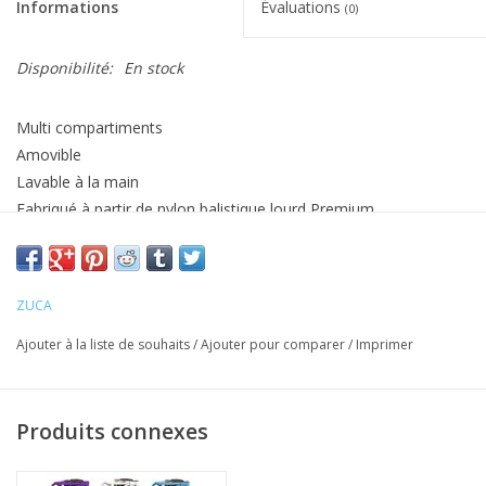
Informations
Évaluations
(0)
Disponibilité:
En stock
Multi compartiments
Amovible
Lavable à la main
Fabriqué à partir de nylon balistique lourd Premium
Enduit de polyuréthane résistant à l’eau
Sac seulement, il faut un support (frame) pour y mettre le sac
ZUCA
Ajouter à la liste de souhaits
/
Ajouter pour comparer
/
Imprimer
Produits connexes