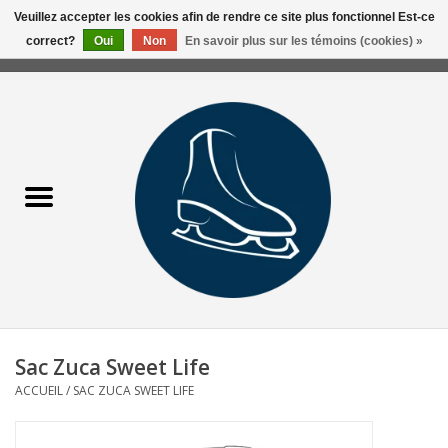
Veuillez accepter les cookies afin de rendre ce site plus fonctionnel Est-ce
correct?
Oui
Non
En savoir plus sur les témoins (cookies) »
0 Articles - 0,00$CA
Accueil
Liquidation/Clearance
Patins Usagés
Accessoires
Vêtements
Sac Zuca Sweet Life
Hockey
ACCUEIL
/
SAC ZUCA SWEET LIFE
Aiguisage