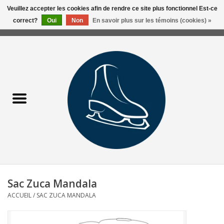
Veuillez accepter les cookies afin de rendre ce site plus fonctionnel Est-ce
correct?
Oui
Non
En savoir plus sur les témoins (cookies) »
0 Articles - 0,00$CA
Accueil
Liquidation/Clearance
Patins Usagés
Accessoires
Vêtements
Sac Zuca Mandala
Hockey
ACCUEIL
/
SAC ZUCA MANDALA
Aiguisage