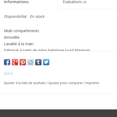
Informations
Évaluations
(0)
Disponibilité:
En stock
Multi compartiments
Amovible
Lavable à la main
Fabriqué à partir de nylon balistique lourd Premium
Enduit de polyuréthane résistant à l’eau
Sac seulement, il faut un support (frame) pour y mettre le sac
ZUCA
Ajouter à la liste de souhaits
/
Ajouter pour comparer
/
Imprimer