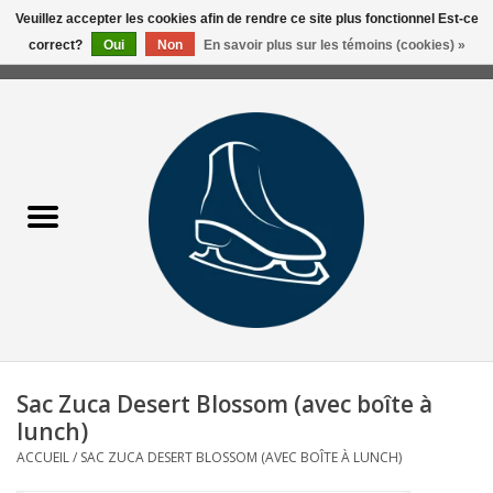
Veuillez accepter les cookies afin de rendre ce site plus fonctionnel Est-ce
correct?
Oui
Non
En savoir plus sur les témoins (cookies) »
0 Articles - 0,00$CA
Accueil
Liquidation/Clearance
Patins Usagés
Accessoires
Vêtements
Sac Zuca Desert Blossom (avec boîte à
Hockey
lunch)
ACCUEIL
/
SAC ZUCA DESERT BLOSSOM (AVEC BOÎTE À LUNCH)
Aiguisage