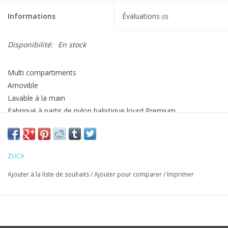
Informations
Évaluations
(0)
Disponibilité:
En stock
Multi compartiments
Amovible
Lavable à la main
Fabriqué à partir de nylon balistique lourd Premium
Enduit de polyuréthane résistant à l’eau
Sac seulement, il faut un support (frame) pour y mettre le sac
ZUCA
Ajouter à la liste de souhaits
/
Ajouter pour comparer
/
Imprimer