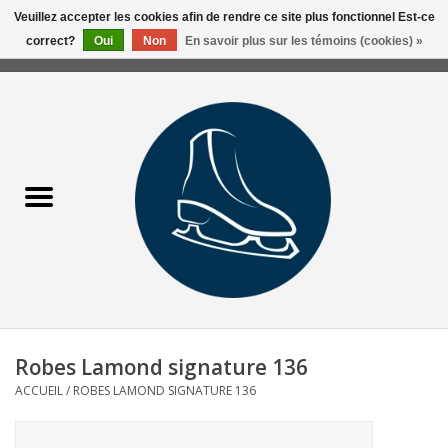
Veuillez accepter les cookies afin de rendre ce site plus fonctionnel Est-ce
correct?
Oui
Non
En savoir plus sur les témoins (cookies) »
0 Articles - 0,00$CA
Accueil
Liquidation/Clearance
Patins Usagés
Accessoires
Vêtements
Robes Lamond signature 136
Hockey
ACCUEIL
/
ROBES LAMOND SIGNATURE 136
Aiguisage