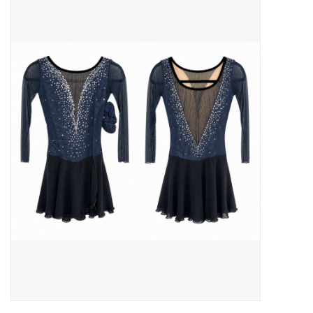
Patins
Pièces uniques Lamond
Signature
Zuca
Rendez-vous achat de patins