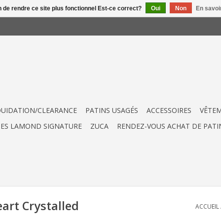
n de rendre ce site plus fonctionnel Est-ce correct?
Oui
Non
En savoir
QUIDATION/CLEARANCE
PATINS USAGÉS
ACCESSOIRES
VÊTE
UES LAMOND SIGNATURE
ZUCA
RENDEZ-VOUS ACHAT DE PATI
art Crystalled
ACCUEIL