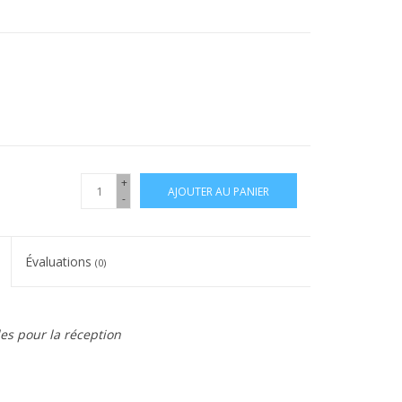
+
AJOUTER AU PANIER
-
Évaluations
(0)
les pour la réception