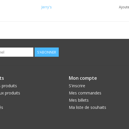
Jerry's
Ajoute
S'ABONNER
ts
Mon compte
 produits
S'inscrire
x produits
Mes commandes
Mes billets
és
Ma liste de souhaits