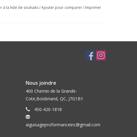
r à la liste de souhaits
/
Ajouter pour comparer
/
Imprimer
Nous joindre
400 Chemin de la Grande-
Cote,Boisbriand, QC, J7G1B1
450-420-1818
aiguisageproformanceinc@gmail.com