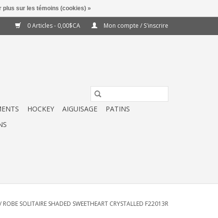
 plus sur les témoins (cookies) »
0 Articles - 0,00$CA
Mon compte / S'inscrire
MENTS
HOCKEY
AIGUISAGE
PATINS
NS
/
ROBE SOLITAIRE SHADED SWEETHEART CRYSTALLED F22013R