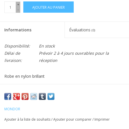
+
AJOUTER AU PANIER
-
Informations
Évaluations
(0)
Disponibilité:
En stock
Délai de
Prévoir 2 à 4 jours ouvrables pour la
livraison:
réception
Robe en nylon brillant
Encolure et manches en maille
Orné de cristaux de qualité Swarovski®, de Rhinstones et de
paillettes
MONDOR
Devant doublé
Ajouter à la liste de souhaits
/
Ajouter pour comparer
/
Imprimer
Cravate pour cheveux incluse