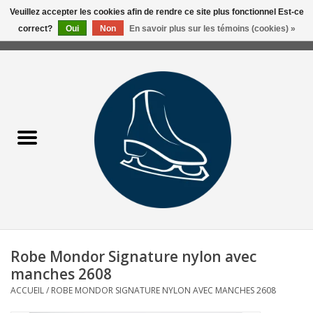
Veuillez accepter les cookies afin de rendre ce site plus fonctionnel Est-ce
correct?
Oui
Non
En savoir plus sur les témoins (cookies) »
0 Articles - 0,00$CA
Accueil
Liquidation/Clearance
Patins Usagés
Accessoires
Vêtements
Robe Mondor Signature nylon avec
Hockey
manches 2608
ACCUEIL
/
ROBE MONDOR SIGNATURE NYLON AVEC MANCHES 2608
Aiguisage