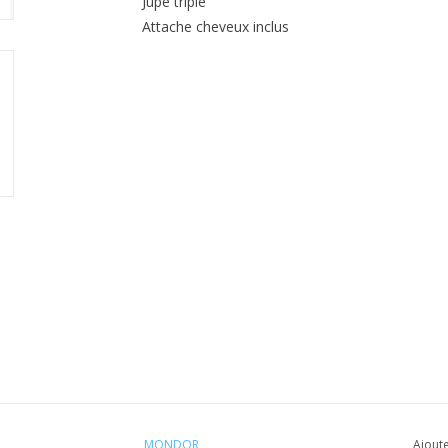
Jupe triple
Attache cheveux inclus
MONDOR
Ajoute