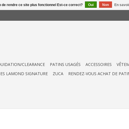
n de rendre ce site plus fonctionnel Est-ce correct?
Oui
Non
En savoir
QUIDATION/CLEARANCE
PATINS USAGÉS
ACCESSOIRES
VÊTE
UES LAMOND SIGNATURE
ZUCA
RENDEZ-VOUS ACHAT DE PATI