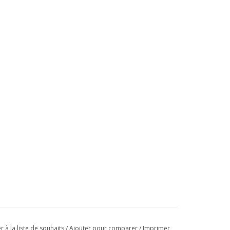
r à la liste de souhaits
/
Ajouter pour comparer
/
Imprimer