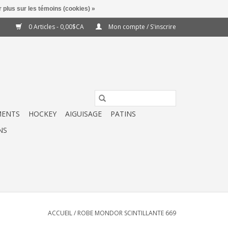
 plus sur les témoins (cookies) »
0 Articles - 0,00$CA
Mon compte / S'inscrire
MENTS
HOCKEY
AIGUISAGE
PATINS
NS
ACCUEIL
/
ROBE MONDOR SCINTILLANTE 669