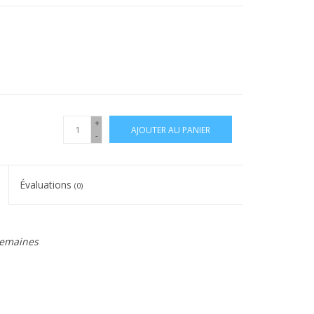
+
AJOUTER AU PANIER
-
Évaluations
(0)
 semaines