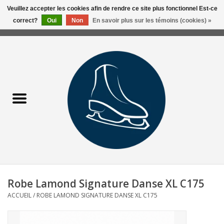
Veuillez accepter les cookies afin de rendre ce site plus fonctionnel Est-ce
correct?
Oui
Non
En savoir plus sur les témoins (cookies) »
0 Articles - 0,00$CA
Accueil
Liquidation/Clearance
Patins Usagés
Accessoires
Vêtements
Robe Lamond Signature Danse XL C175
Hockey
ACCUEIL
/
ROBE LAMOND SIGNATURE DANSE XL C175
Aiguisage