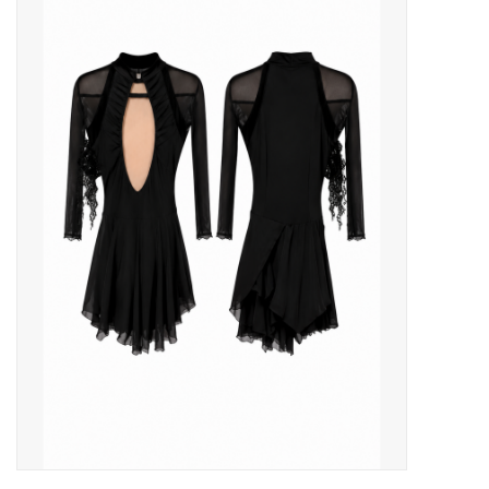
Patins
Pièces uniques Lamond
Signature
Zuca
Rendez-vous achat de patins