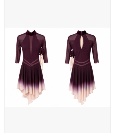
Patins
Pièces uniques Lamond
Signature
Zuca
Rendez-vous achat de patins