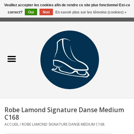
Veuillez accepter les cookies afin de rendre ce site plus fonctionnel Est-ce
correct?
Oui
Non
En savoir plus sur les témoins (cookies) »
0 Articles - 0,00$CA
Accueil
Liquidation/Clearance
Patins Usagés
Accessoires
Vêtements
Robe Lamond Signature Danse Medium
Hockey
C168
ACCUEIL
/
ROBE LAMOND SIGNATURE DANSE MEDIUM C168
Aiguisage