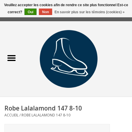
Veuillez accepter les cookies afin de rendre ce site plus fonctionnel Est-ce
correct?
Oui
Non
En savoir plus sur les témoins (cookies) »
0 Articles - 0,00$CA
Accueil
Liquidation/Clearance
Patins Usagés
Accessoires
Vêtements
Robe Lalalamond 147 8-10
Hockey
ACCUEIL
/
ROBE LALALAMOND 147 8-10
Aiguisage