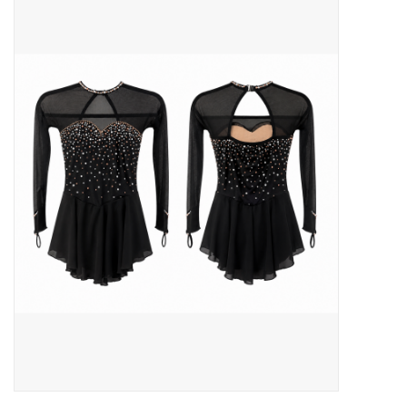
Patins
Pièces uniques Lamond
Signature
Zuca
Rendez-vous achat de patins