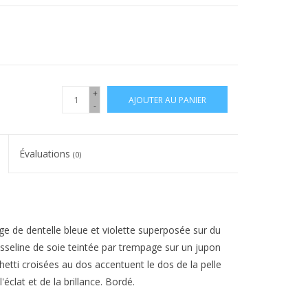
+
AJOUTER AU PANIER
-
Évaluations
(0)
ge de dentelle bleue et violette superposée sur du
seline de soie teintée par trempage sur un jupon
hetti croisées au dos accentuent le dos de la pelle
éclat et de la brillance. Bordé.