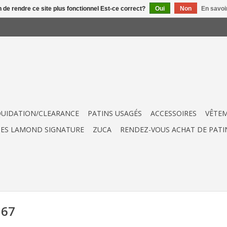
n de rendre ce site plus fonctionnel Est-ce correct?
Oui
Non
En savoir
QUIDATION/CLEARANCE
PATINS USAGÉS
ACCESSOIRES
VÊTE
UES LAMOND SIGNATURE
ZUCA
RENDEZ-VOUS ACHAT DE PATI
367