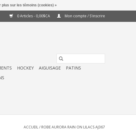
 plus sur les témoins (cookies) »
0 Articles - 0,00$CA
Mon compte / S'inscrire
MENTS
HOCKEY
AIGUISAGE
PATINS
NS
ACCUEIL
/
ROBE AURORA RAIN ON LILACS AJ367