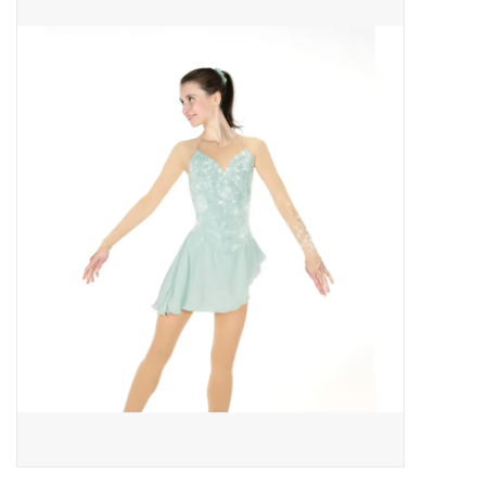
Patins
Pièces uniques Lamond
Signature
Zuca
Rendez-vous achat de patins