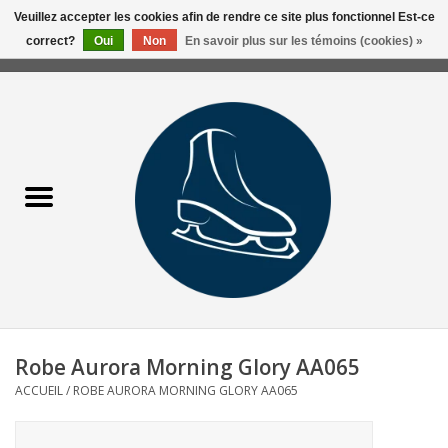
Veuillez accepter les cookies afin de rendre ce site plus fonctionnel Est-ce
correct?
Oui
Non
En savoir plus sur les témoins (cookies) »
0 Articles - 0,00$CA
Accueil
Liquidation/Clearance
Patins Usagés
Accessoires
Vêtements
Robe Aurora Morning Glory AA065
Hockey
ACCUEIL
/
ROBE AURORA MORNING GLORY AA065
Aiguisage