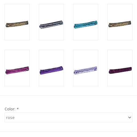
Color:
*