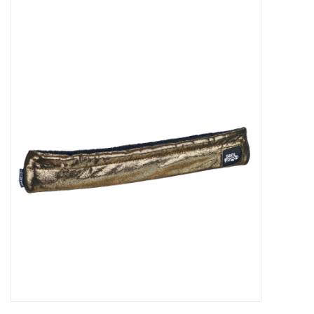
Patins
Pièces uniques Lamond
Signature
Zuca
Rendez-vous achat de patins