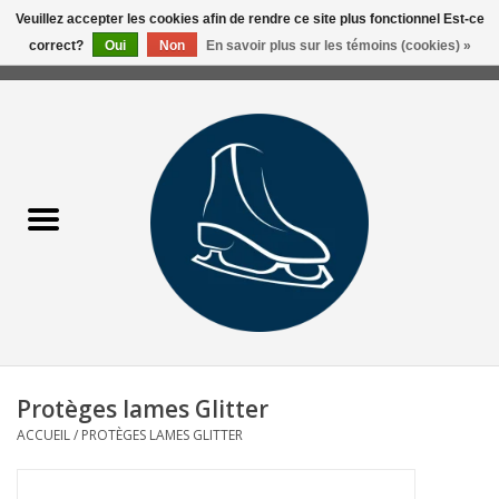
Veuillez accepter les cookies afin de rendre ce site plus fonctionnel Est-ce
correct?
Oui
Non
En savoir plus sur les témoins (cookies) »
0 Articles - 0,00$CA
Accueil
Liquidation/Clearance
Patins Usagés
Accessoires
Vêtements
Protèges lames Glitter
Hockey
ACCUEIL
/
PROTÈGES LAMES GLITTER
Aiguisage