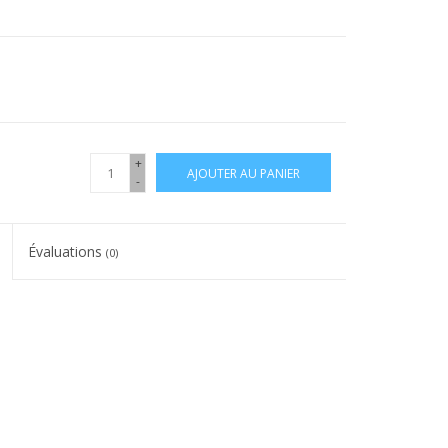
+
AJOUTER AU PANIER
-
Évaluations
(0)