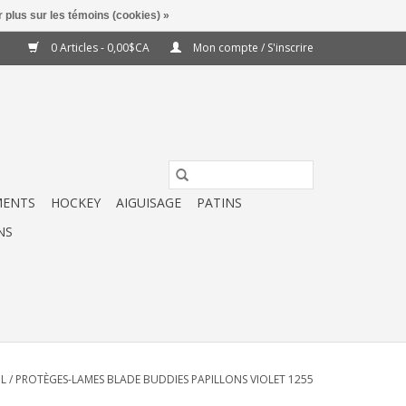
 plus sur les témoins (cookies) »
0 Articles - 0,00$CA
Mon compte / S'inscrire
MENTS
HOCKEY
AIGUISAGE
PATINS
NS
IL
/
PROTÈGES-LAMES BLADE BUDDIES PAPILLONS VIOLET 1255