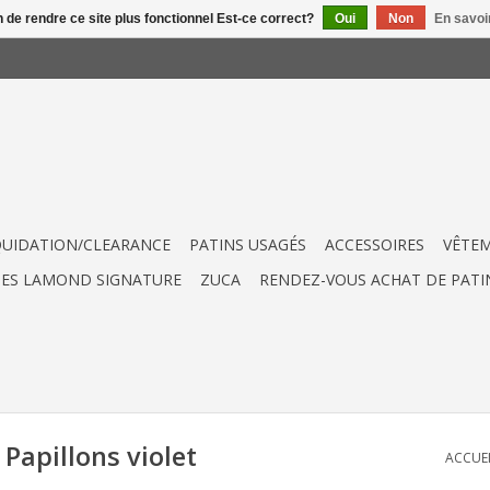
n de rendre ce site plus fonctionnel Est-ce correct?
Oui
Non
En savoir
QUIDATION/CLEARANCE
PATINS USAGÉS
ACCESSOIRES
VÊTE
UES LAMOND SIGNATURE
ZUCA
RENDEZ-VOUS ACHAT DE PATI
Papillons violet
ACCUE