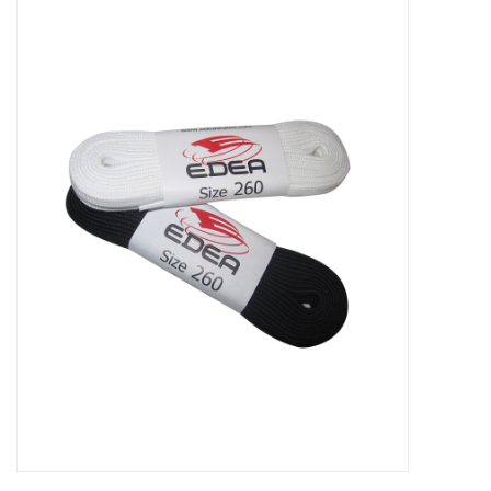
Patins
Pièces uniques Lamond
Signature
Zuca
Rendez-vous achat de patins