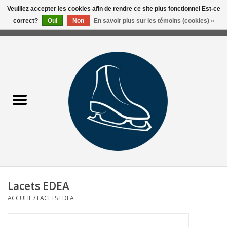
Veuillez accepter les cookies afin de rendre ce site plus fonctionnel Est-ce
correct?
Oui
Non
En savoir plus sur les témoins (cookies) »
0 Articles - 0,00$CA
Accueil
Liquidation/Clearance
Patins Usagés
Accessoires
Vêtements
Lacets EDEA
Hockey
ACCUEIL
/
LACETS EDEA
Aiguisage