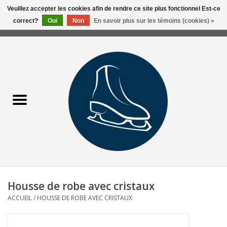
Veuillez accepter les cookies afin de rendre ce site plus fonctionnel Est-ce
correct?
Oui
Non
En savoir plus sur les témoins (cookies) »
0 Articles - 0,00$CA
Accueil
Liquidation/Clearance
Patins Usagés
Accessoires
Vêtements
Housse de robe avec cristaux
Hockey
ACCUEIL
/
HOUSSE DE ROBE AVEC CRISTAUX
Aiguisage