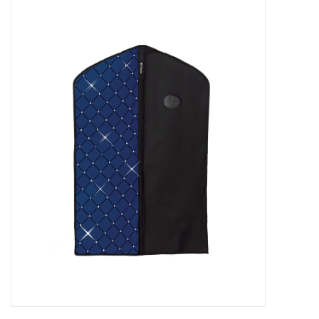
Patins
Pièces uniques Lamond
Signature
Zuca
Rendez-vous achat de patins