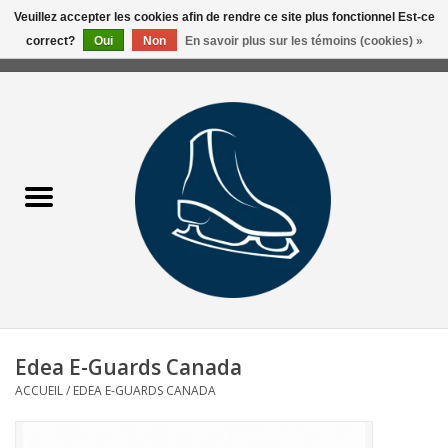
Veuillez accepter les cookies afin de rendre ce site plus fonctionnel Est-ce
correct?
Oui
Non
En savoir plus sur les témoins (cookies) »
0 Articles - 0,00$CA
Accueil
Liquidation/Clearance
Patins Usagés
Accessoires
Vêtements
Edea E-Guards Canada
Hockey
ACCUEIL
/
EDEA E-GUARDS CANADA
Aiguisage