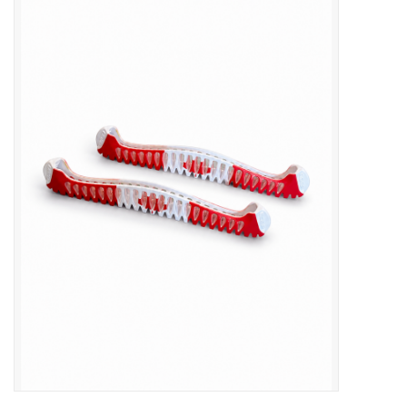
Patins
Pièces uniques Lamond
Signature
Zuca
Rendez-vous achat de patins