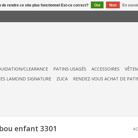
n de rendre ce site plus fonctionnel Est-ce correct?
Oui
Non
En savoir
QUIDATION/CLEARANCE
PATINS USAGÉS
ACCESSOIRES
VÊTE
UES LAMOND SIGNATURE
ZUCA
RENDEZ-VOUS ACHAT DE PATI
mbou enfant 3301
AC