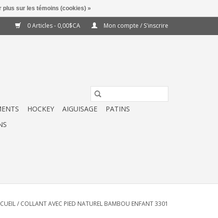
 plus sur les témoins (cookies) »
0 Articles - 0,00$CA
Mon compte / S'inscrire
MENTS
HOCKEY
AIGUISAGE
PATINS
NS
CUEIL
/
COLLANT AVEC PIED NATUREL BAMBOU ENFANT 3301