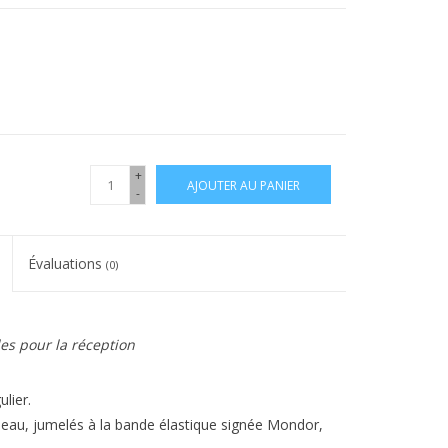
+
AJOUTER AU PANIER
-
Évaluations
(0)
les pour la réception
lier.
 peau, jumelés à la bande élastique signée Mondor,