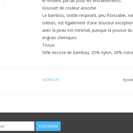
le rendent parfait pour les entraînements.
Gousset de couleur assortie
Le bambou, textile respirant, peu froissable, na
odeurs, est également d'une douceur exceptionn
avec la peau est minimal, puisque la pousse du
engrais chimiques.
Tissus:
50% viscose de bambou, 25% nylon, 20% coto
MONDOR
Ajoute
S'ABONNER