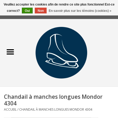
Veuillez accepter les cookies afin de rendre ce site plus fonctionnel Est-ce
correct?
Oui
Non
En savoir plus sur les témoins (cookies) »
0 Articles - 0,00$CA
Accueil
Liquidation/Clearance
Patins Usagés
Accessoires
Vêtements
Chandail à manches longues Mondor
Hockey
4304
ACCUEIL
/
CHANDAIL À MANCHES LONGUES MONDOR 4304
Aiguisage