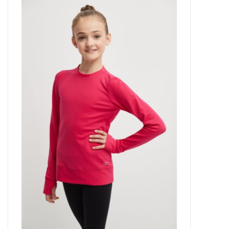
Patins
Pièces uniques Lamond
Signature
Zuca
Rendez-vous achat de patins