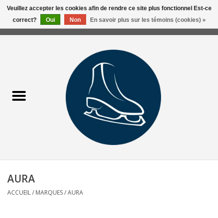
Veuillez accepter les cookies afin de rendre ce site plus fonctionnel Est-ce
correct?
Oui
Non
En savoir plus sur les témoins (cookies) »
0 Articles - 0,00$CA
Accueil
Liquidation/Clearance
Patins Usagés
Accessoires
Vêtements
AURA
Hockey
ACCUEIL
/
MARQUES
/
AURA
Aiguisage